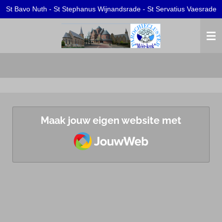
St Bavo Nuth - St Stephanus Wijnandsrade - St Servatius Vaesrade
Ga
direct
naar
de
hoofdinhoud
Maak jouw eigen website met
JouwWeb