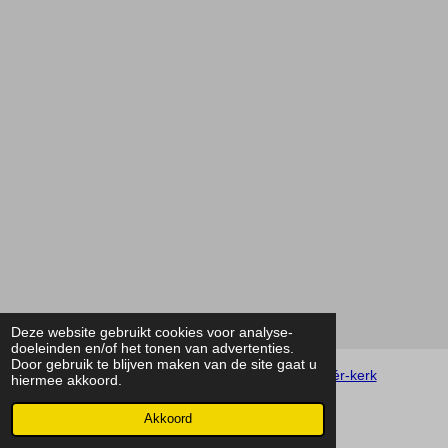
Deze website gebruikt cookies voor analyse-
doeleinden en/of het tonen van advertenties.
Door gebruik te blijven maken van de site gaat u
Privacybeleid 2021 © Parochiecluster
Méér-kerk
hiermee akkoord.
© 20-03-2022 Parochiecluster Méér-kerk
Akkoord
Powered by
JouwWeb