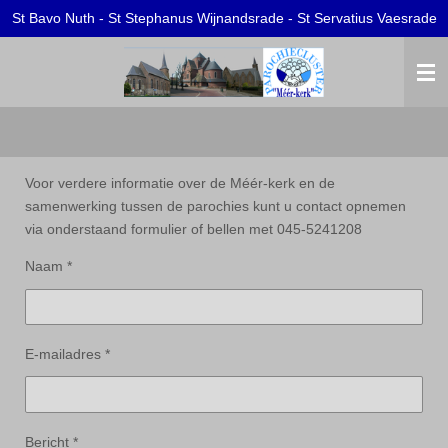
St Bavo Nuth - St Stephanus Wijnandsrade - St Servatius Vaesrade
Ga
direct
naar
de
hoofdinhoud
Voor verdere informatie over de Méér-kerk en de
samenwerking tussen de parochies kunt u contact opnemen
via onderstaand formulier of bellen met 045-5241208
Naam *
E-mailadres *
Bericht *